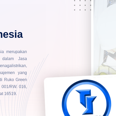
nesia
sia merupakan
 dalam Jasa
agalistrikan,
anajemen yang
 di Ruko Green
 001/RW. 016,
at 16519.