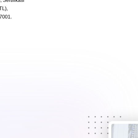
Sertifikasi
TL),
37001.