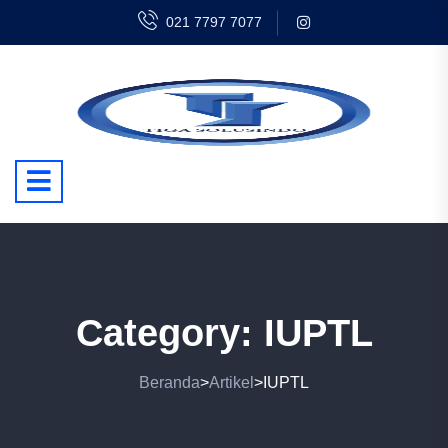
021 7797 7077
Category:
IUPTL
Beranda
Artikel
IUPTL
>
>