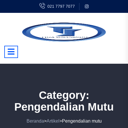
021 7797 7077
Category:
Pengendalian Mutu
Beranda
Artikel
Pengendalian mutu
>
>