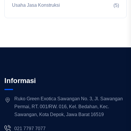
Usaha Jasa Konstruksi
(5)
Informasi
Ruko Green Exotica Sawangan No. 3, Jl. Sawangan
Permai, RT. 001/RW. 016, Kel. Bedahan, Kec.
Sawangan, Kota Depok, Jawa Barat 16519
021 7797 7077