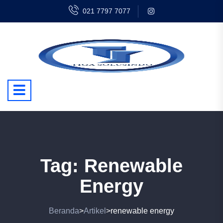
021 7797 7077
Tag:
Renewable
Energy
Beranda
Artikel
renewable energy
>
>