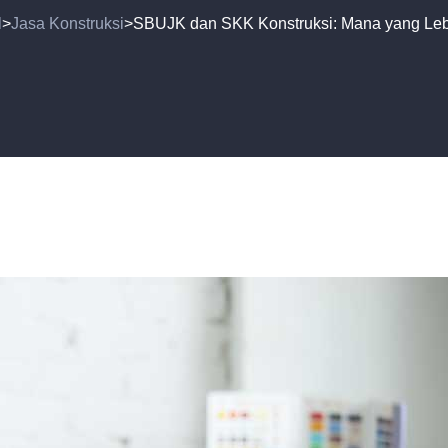
l
Jasa Konstruksi
SBUJK dan SKK Konstruksi: Mana yang Leb
>
>