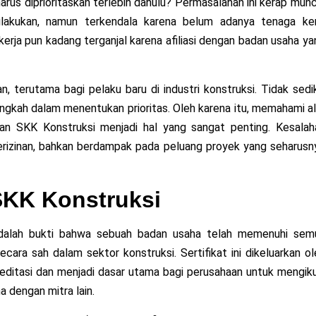
arus diprioritaskan terlebih dahulu? Permasalahan ini kerap munc
lakukan, namun terkendala karena belum adanya tenaga ker
ga kerja pun kadang terganjal karena afiliasi dengan badan usaha y
, terutama bagi pelaku baru di industri konstruksi. Tidak sedik
ngkah dalam menentukan prioritas. Oleh karena itu, memahami al
n SKK Konstruksi menjadi hal yang sangat penting. Kesalah
erizinan, bahkan berdampak pada peluang proyek yang seharusn
KK Konstruksi
adalah bukti bahwa sebuah badan usaha telah memenuhi sem
cara sah dalam sektor konstruksi. Sertifikat ini dikeluarkan ol
editasi dan menjadi dasar utama bagi perusahaan untuk mengiku
a dengan mitra lain.