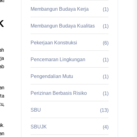
ki
Membangun Budaya Kerja
(1)
K
Membangun Budaya Kualitas
(1)
Pekerjaan Konstruksi
(6)
ah
ja
Pencemaran Lingkungan
(1)
ab
Pengendalian Mutu
(1)
an
Perizinan Berbasis Risiko
(1)
ta
u,
SBU
(13)
k.
SBUJK
(4)
an