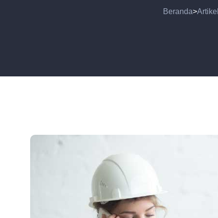
Beranda
Artike
>