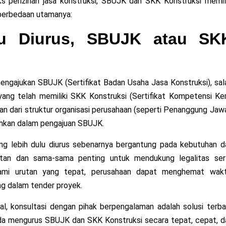
 perizinan jasa konstruksi, SBUJK dan SKK Konstruksi memili
t perbedaan utamanya:
u Diurus, SBUJK atau SK
mengajukan SBUJK (Sertifikat Badan Usaha Jasa Konstruksi), sal
yang telah memiliki SKK Konstruksi (Sertifikat Kompetensi Ker
agian dari struktur organisasi perusahaan (seperti Penanggung Jaw
uhkan dalam pengajuan SBUJK.
 lebih dulu diurus sebenarnya bergantung pada kebutuhan d
aitan dan sama-sama penting untuk mendukung legalitas ser
hami urutan yang tepat, perusahaan dapat menghemat wakt
ng dalam tender proyek.
, konsultasi dengan pihak berpengalaman adalah solusi terbai
da mengurus SBUJK dan SKK Konstruksi secara tepat, cepat, d