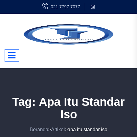
021 7797 7077
Tag:
Apa Itu Standar
Iso
Beranda
Artikel
apa itu standar iso
>
>