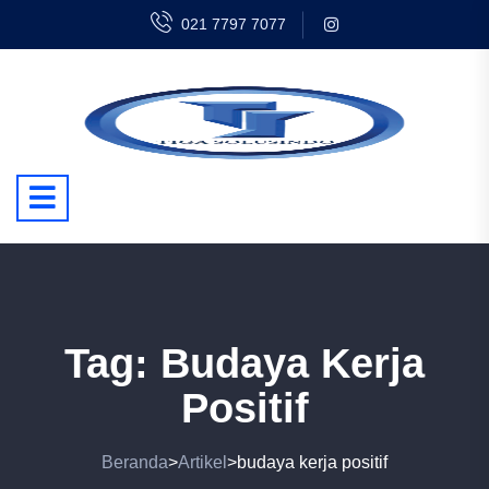
021 7797 7077
Tag:
Budaya Kerja
Positif
Beranda
Artikel
budaya kerja positif
>
>