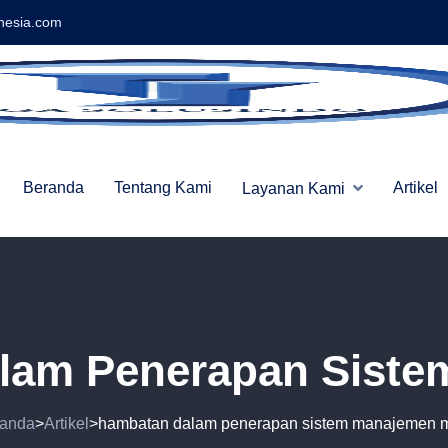
nesia.com
Beranda
Tentang Kami
Artikel
Layanan Kami
lam Penerapan Siste
anda
Artikel
hambatan dalam penerapan sistem manajemen 
>
>