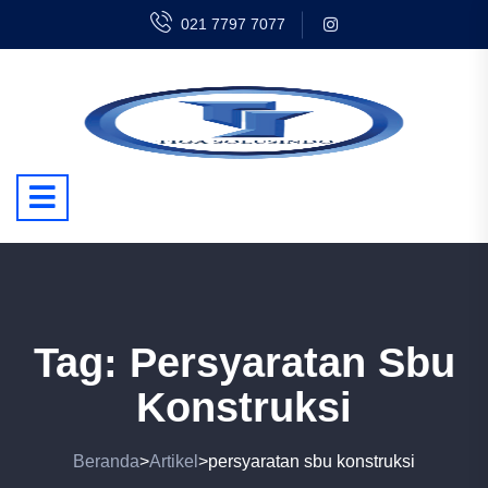
021 7797 7077
Tag:
Persyaratan Sbu
Konstruksi
Beranda
Artikel
persyaratan sbu konstruksi
>
>