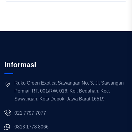
Informasi
Ruko Green Exotica Sawangan No. 3, Jl. Sawangan
Permai, RT. 001/RW. 016, Kel. Bedahan, Kec.
Sawangan, Kota Depok, Jawa Barat 16519
021 7797 7077
0813 1778 8066